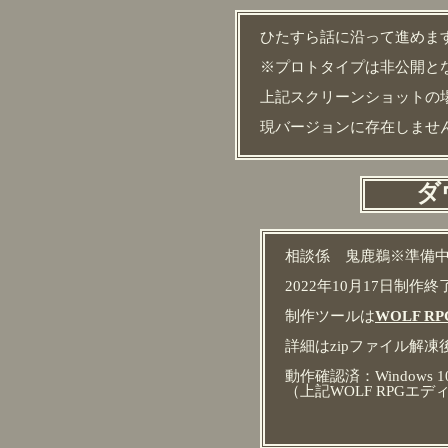
ひたすら話に沿って進めま
※プロトタイプは非公開と
上記スクリーンショットの
現バージョンに存在しませ
ダ
相談係 鬼鹿鵜※準備
2022年10月17日制作
制作ツールは
WOLF R
詳細はzipファイル解凍
動作確認済：Windows 1
（上記WOLF RPGエ