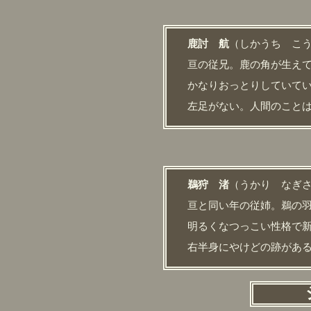
鹿討 航
（しかうち こ
亘の従兄。鹿の角が生え
かなりおっとりしていて
左足がない。人間のこと
鵜狩 渚
（うかり なぎ
亘と同い年の従姉。鵜の
明るくなつっこい性格で
右半身にやけどの跡があ