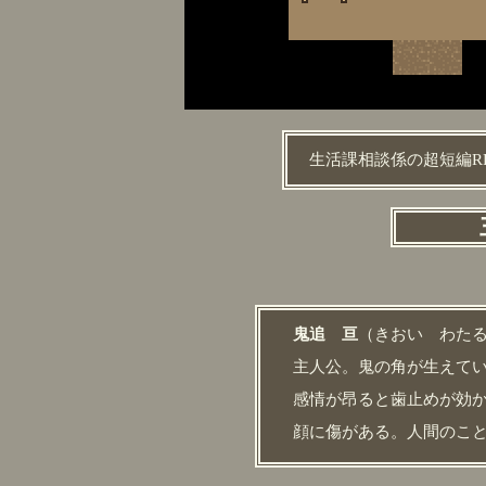
生活課相談係の超短編R
鬼追 亘
（きおい わた
主人公。鬼の角が生えて
感情が昂ると歯止めが効
顔に傷がある。人間のこ